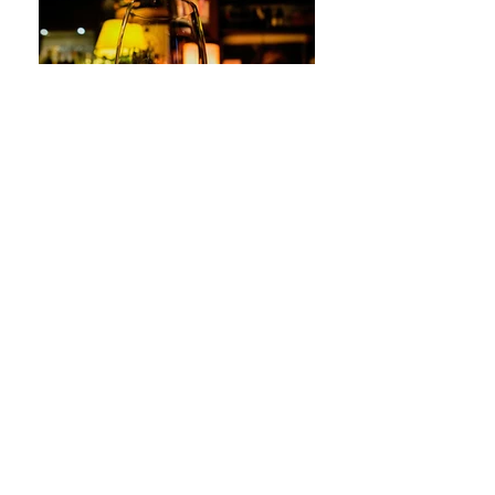
Osteria dell'Arco
Artigiane del gusto e dell'attenzione a Roma.
Professionalità e passione nella cucina, nei vini,
nell'accoglienza.
Al femminile.
L'OSTERIA DELL'ARCO IN ESTATE
È APERTA TUTTI I GIORNI,
[DAL 20/07 AL 06/09]