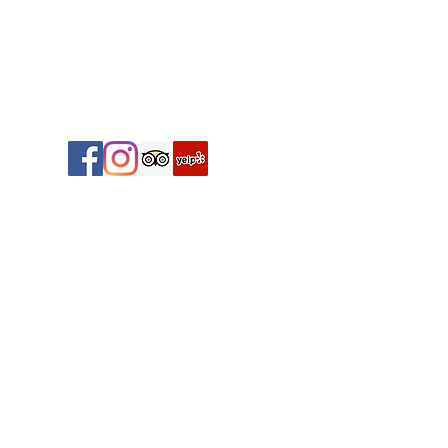
Via Giacomo Pagliari, 11 - 00198 Roma [Porta Pia -
Piazza Fiume]
‭+39 06 854 84 38‬
Partita IVA:
01837200565
osteriadellarco@gmail.com
© Copyright 2021 - Ristorante Osteria dell’Arco - N & C di
Baiani Nicoletta & C.
P.Iva:
01837200565
| Via Giacomo Pagliari
11 00198
Roma RM Italia