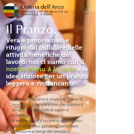
Osteria dell'Arco
CUCINA E VINI DI QUALITÀ AL
FEMMINILE, A ROMA
Il Pranzo.
Vera e propria oasi e
rifugio dal pullulare delle
attività frenetiche del
lavoro, noi ci siamo con il
nostro menu
à la carte
e le
idee sfiziose per un pranzo
leggero e rinfrancante!...
Il nostro ristorante è ideale per pranzi di
lavoro, per brevi parentesi che dilatino il
tempo, riempiendolo di sapori e
accoglienza.
Al nostro menu
à la carte
si aggiungono i
piatti del giorno: poniamo particolare
attenzione ai tempi del servizio e