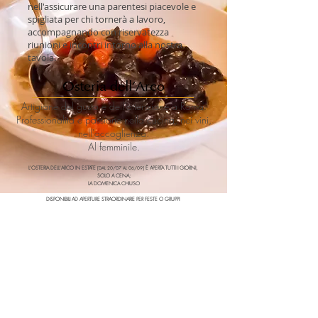
nell'assicurare una parentesi piacevole e
spigliata per chi tornerà a lavoro,
accompagnando con riservatezza
riunioni e incontri intorno alla nostra
tavola.
Osteria dell'Arco
Artigiane del gusto e dell'attenzione a Roma.
Professionalità e passione nella cucina, nei vini,
nell'accoglienza.
Al femminile.
L'OSTERIA DELL'ARCO IN ESTATE
È APERTA TUTTI I GIORNI,
[DAL 20/07 AL 06/09]
SOLO A CENA;
LA DOMENICA CHIUSO
DISPONIBILI AD APERTURE STRAORDINARIE PER FESTE O GRUPPI