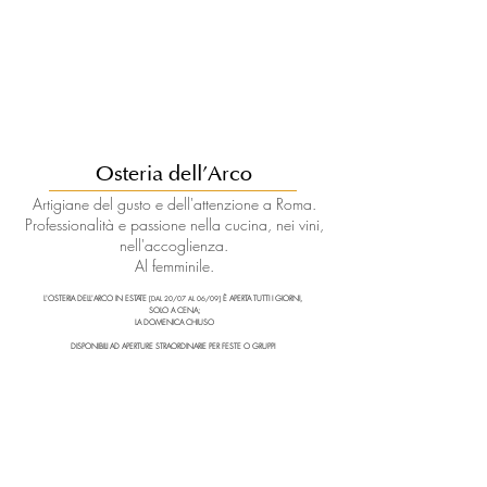
Osteria dell'Arco
Artigiane del gusto e dell'attenzione a Roma.
Professionalità e passione nella cucina, nei vini,
nell'accoglienza.
Al femminile.
L'OSTERIA DELL'ARCO IN ESTATE
È APERTA TUTTI I GIORNI,
[DAL 20/07 AL 06/09]
SOLO A CENA;
LA DOMENICA CHIUSO
DISPONIBILI AD APERTURE STRAORDINARIE PER FESTE O GRUPPI