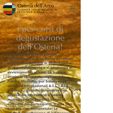
Osteria dell'Arco
CUCINA E VINI DI QUALITÀ AL
FEMMINILE, A ROMA
I per-corsi di
degustazione
dell'Osteria!
L'Osteria dell'Arco organizza
regolarmente o su richiesta dei nostri
aficionados
percorsi di degustazione,
di approfondimento e al contempo di
avvicinamento al vino. La tecnica
originale sviluppata negli anni da
Fabio e Nicoletta, pur basata sugli
standard internazionali A.S.I. - A.I.S.,
si basa su tecniche innovative che
prevedono interazione e ricerca
maieutica delle capacità innate in
ciascuno dei partecipanti. Il vino non
sarà più uno sconosciuto! Le