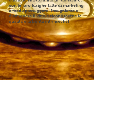
etichette smetteranno di "ubriacarci"
con le loro lusighe fatte di marketing
e mode passeggere! Insegniamo a
distinguere il vino e riconoscerne le
qualità e la bontà intrinseche!