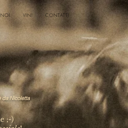
NOI
VINI
CONTATTI
e da Nicoletta
e ;-)