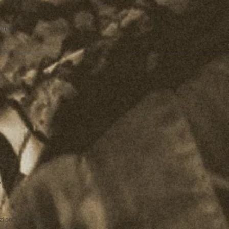
ume]
a & C.
a
y
azione con Yanez