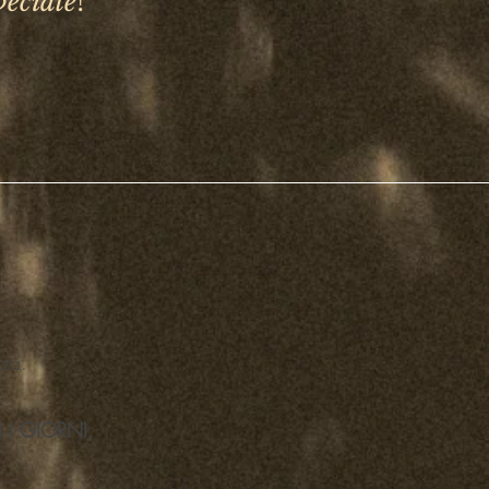
peciale
!
nza.
I I GIORNI,