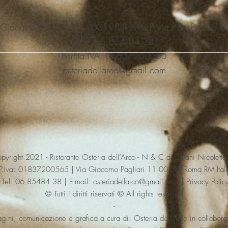
 Giacomo Pagliari, 11 - 00198 Roma [Porta Pia - Piazza Fi
‭+39 06 854 84 38‬
Partita IVA: 01837200565
osteriadellarco@gmail.com
yright 2021 - Ristorante Osteria dell’Arco - N & C di Baiani Nicolett
P.Iva: 01837200565 | Via Giacomo Pagliari 11 00198 Roma RM Itali
Tel: 06 85484 38 | E-mail:
osteriadellarco@gmail.com
|
Privacy Polic
© Tutti i diritti riservati © All rights reserved
-
gini, comunicazione e grafica a cura di: Osteria dell'Arco in collabor