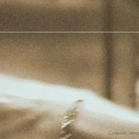
Via
© Cop
Contenuti, imma