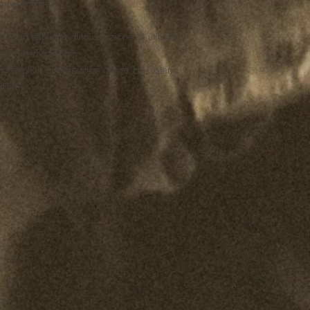
on with Yanez
a ed esplicita autorizzazione di utilizzo
e e internazionali.
d explicit authorization of use by Osteria
ation.