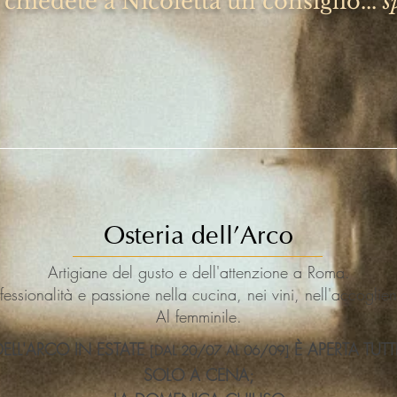
chiedete a Nicoletta un consiglio...
s
Osteria dell'Arco
Artigiane del gusto e dell'attenzione a Roma.
fessionalità e passione nella cucina, nei vini, nell'accoglie
Al femminile.
DELL'ARCO IN ESTATE
È APERTA TUTT
[DAL 20/07 AL 06/09]
SOLO A CENA;