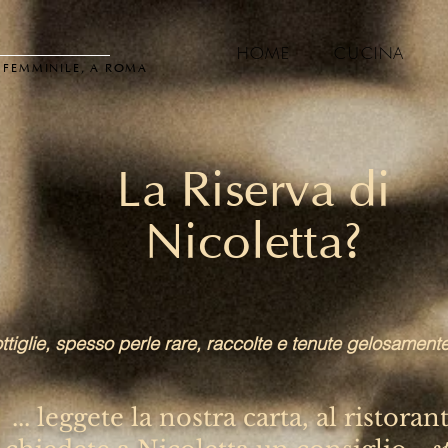
HOME
CUCINA
L FEMMINILE, A ROMA
La Riserva di
Nicoletta?
ttiglie, spesso perle rare, raccolte e tenute gelosament
... leggete la nostra carta, al ristorant