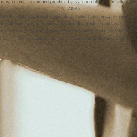
ages, communication and graphics by: Osteria dell'Arco, in collaborati
DISCLAIMER
nte non autorizzata anche parziale di contenuti e immagini - senza previ
ria dell'Arco - sarà perseguita in forza delle legislazioni italiane, europe
 / reproduction, even partial, of contents and images - without prior an
Arco - will be prosecuted under Italian, European and international legisl