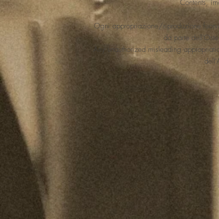
Contents, im
Ogni appropriazione/riproduzione fuorvia
da parte dell'Oste
Any unauthorized misleading appropriation
dell'